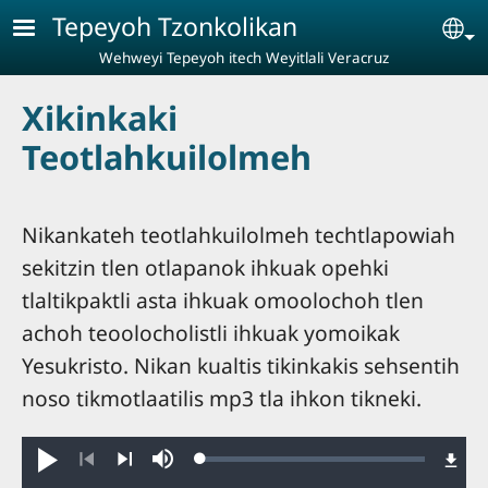
Pasar al contenido principal
Tepeyoh Tzonkolikan
Se
Wehweyi Tepeyoh itech Weyitlali Veracruz
Xikinkaki
Teotlahkuilolmeh
Nikankateh teotlahkuilolmeh techtlapowiah
sekitzin tlen otlapanok ihkuak opehki
tlaltikpaktli asta ihkuak omoolochoh tlen
achoh teoolocholistli ihkuak yomoikak
Yesukristo. Nikan kualtis tikinkakis sehsentih
noso tikmotlaatilis mp3 tla ihkon tikneki.
Loaded
:
Reproducir
Silenciar
1.81%