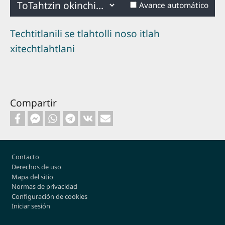
Anterior
Siguiente
Avance automático
Techtitlanili se tlahtolli noso itlah
xitechtlahtlani
Compartir
Footer
Contacto
Derechos de uso
Mapa del sitio
Normas de privacidad
Configuración de cookies
Iniciar sesión