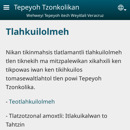
Pasar al contenido principal
Tepeyoh Tzonkolikan
Se
Wehweyi Tepeyoh itech Weyitlali Veracruz
Tlahkuilolmeh
Nikan tikinmahsis tlatlamantli tlahkuilolmeh
tlen tiknekih ma mitzpalewikan xikahxili ken
tikpowas iwan ken tikihkuilos
tomasewaltlahtol tlen powi Tepeyoh
Tzonkolika.
-
Teotlahkuilolmeh
- Tlatzotzonal amoxtli: Itlakuikalwan to
Tahtzin