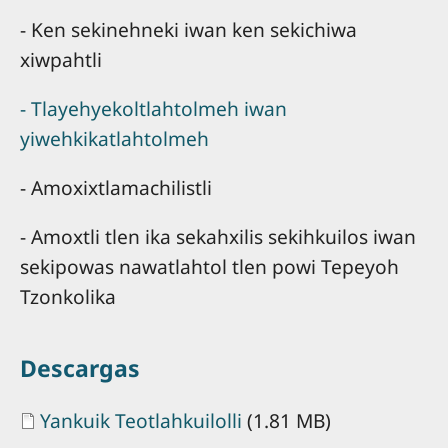
- Ken sekinehneki iwan ken sekichiwa
xiwpahtli
- Tlayehyekoltlahtolmeh iwan
yiwehkikatlahtolmeh
- Amoxixtlamachilistli
- Amoxtli tlen ika sekahxilis sekihkuilos iwan
sekipowas nawatlahtol tlen powi Tepeyoh
Tzonkolika
Descargas
Document
Yankuik Teotlahkuilolli
(1.81 MB)