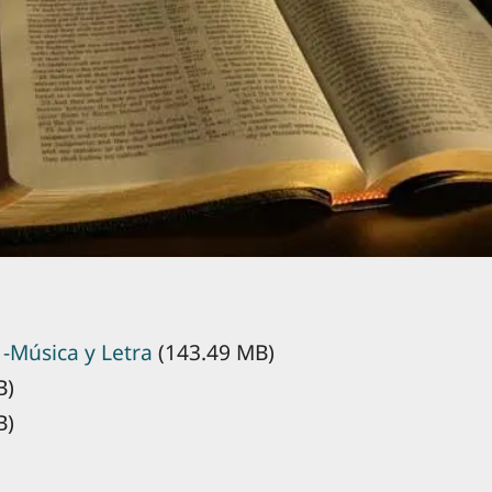
 -Música y Letra
(143.49 MB)
B)
B)