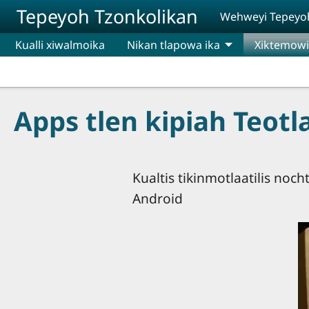
Pasar al contenido principal
Tepeyoh Tzonkolikan
Wehweyi Tepeyoh 
Kualli xiwalmoika
Nikan tlapowa ika
Xiktemowi
Apps tlen kipiah Teotla
Kualtis tikinmotlaatilis noc
Android