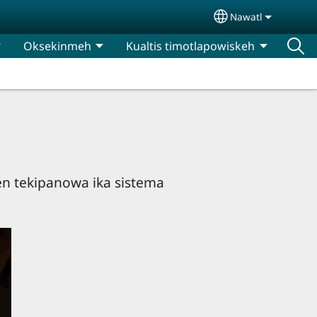
Nawatl
Select your lan
Oksekinmeh
Kualtis timotlapowiskeh
tlen tekipanowa ika sistema