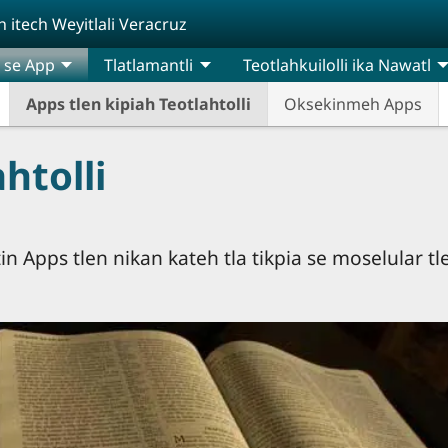
itech Weyitlali Veracruz
 se App
Tlatlamantli
Teotlahkuilolli ika Nawatl
Apps tlen kipiah Teotlahtolli
Oksekinmeh Apps
htolli
htin Apps tlen nikan kateh tla tikpia se moselular 