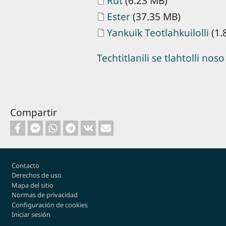
Rut
(6.23 MB)
Document
Ester
(37.35 MB)
Document
Yankuik Teotlahkuilolli
(1.
Techtitlanili se tlahtolli noso
Compartir
Footer
Contacto
Derechos de uso
Mapa del sitio
Normas de privacidad
Configuración de cookies
Iniciar sesión