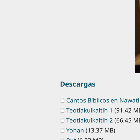
Descargas
Document
Cantos Bíblicos en Nawatl
Document
Teotlakuikaltih 1
(91.42 M
Document
Teotlakuikaltih 2
(66.45 M
Document
Yohan
(13.37 MB)
Document