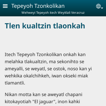
Pasar al contenido principal
Tepeyoh Tzonkolikan
Se
Wehweyi Tepeyoh itech Weyitlali Veracruz
Tlen kualtzin tlaonkah
Itech Tepeyoh Tzonkolikan onkah kan
melahka tlakualtzin, ma sekonihto se
ameyalli, se weyatl, se ostok, noso kan yi
wehkika okalchihkeh, iwan okseki miak
tlamantli.
Nikan motta kan se aweyatl chapani
kitokayotiah "El jaguar", inon kahki