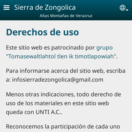
Pasar al contenido principal
Sierra de Zongolica
Se
Altas Montañas de Veracruz
Derechos de uso
Este sitio web es patrocinado por
grupo
"Tomasewaltlahtol tlen ik timotlapowiah"
.
Para informarse acerca del sitio web, escriba
a:
infosierradezongolica@gmail.com
Menos otras indicaciones, todo derecho de
uso de los materiales en este sitio web
queda con UNTI A.C..
Reconocemos la participación de cada uno